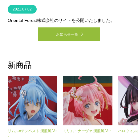
2021.07.02
Oriental Forest株式会社のサイトを公開いたしました。
お知らせ一覧
新商品
守
リムル=テンペスト 漢服風 Ve
ミリム・ナーヴァ 漢服風 Ver.
ハロウィン
r.