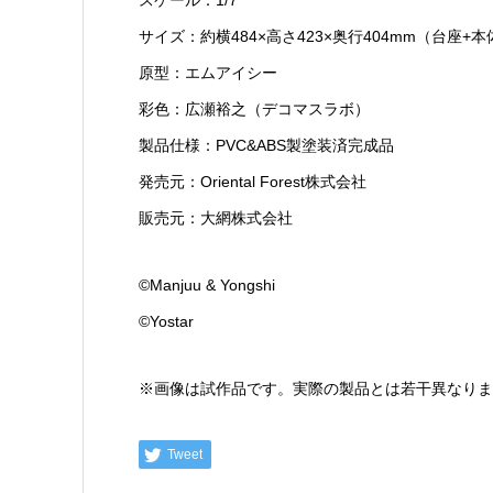
サイズ：約横484×高さ423×奥行404mm（台座+本
原型：エムアイシー
彩色：広瀬裕之（デコマスラボ）
製品仕様：PVC&ABS製塗装済完成品
発売元：Oriental Forest株式会社
販売元：大網株式会社
©Manjuu & Yongshi
©Yostar
※画像は試作品です。実際の製品とは若干異なりま
Tweet